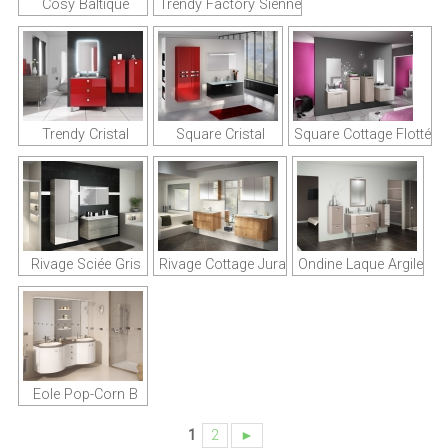
Cosy Baltique
Trendy Factory Sienne
Trendy Cristal
Square Cristal
Square Cottage Flotté
Rivage Sciée Gris
Rivage Cottage Jura
Ondine Laque Argile
Eole Pop-Corn B
1
2
►